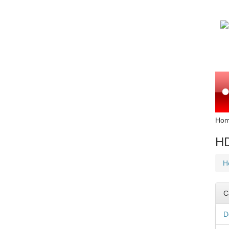
Ho
HD
H
C
D