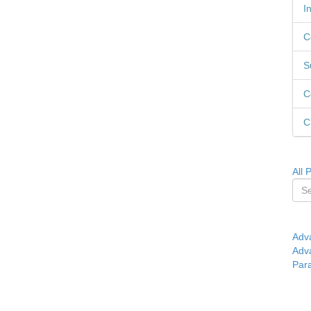
I
C
S
C
C
All 
Adv
Adv
Par