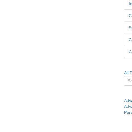
I
C
S
C
C
All 
Adv
Adv
Par