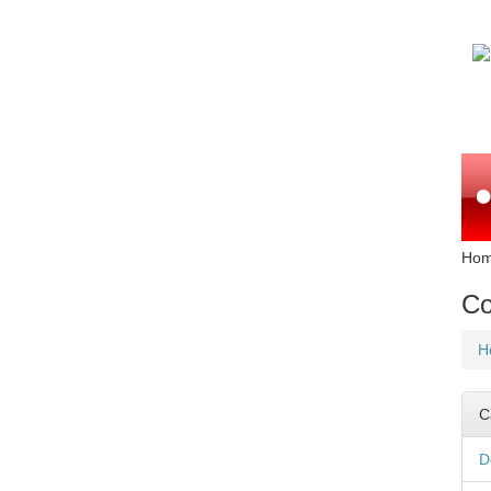
Ho
Co
H
C
D