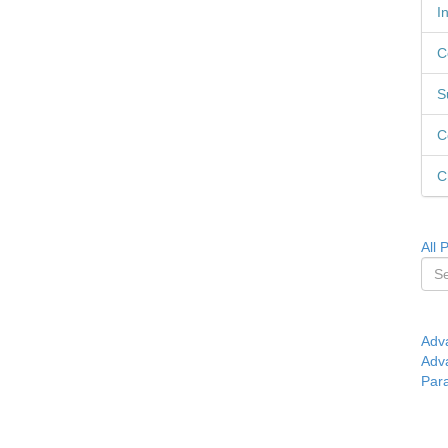
I
C
S
C
C
All 
Adv
Adv
Par