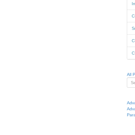
I
C
S
C
C
All 
Adv
Adv
Par